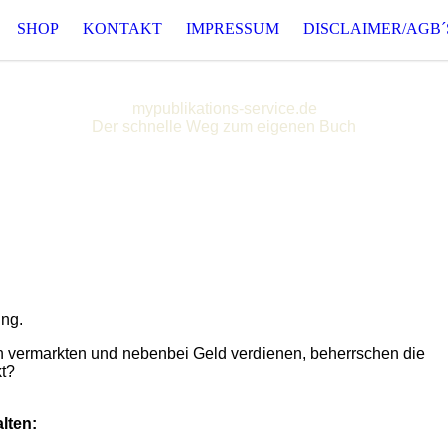
SHOP
KONTAKT
IMPRESSUM
DISCLAIMER/AGB´
mypublikations-service.de
Der schnelle Weg zum eigenen Buch
ung.
n vermarkten und nebenbei Geld verdienen, beherrschen die
kt?
lten: